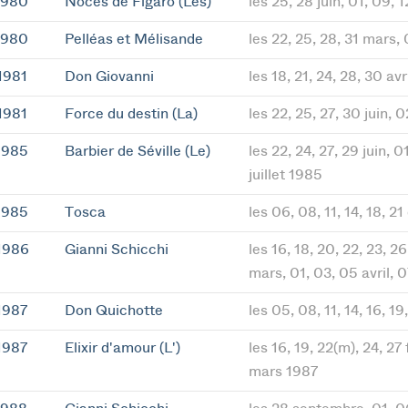
1980
Noces de Figaro (Les)
les 25, 28 juin, 01, 09, 1
1980
Pelléas et Mélisande
les 22, 25, 28, 31 mars,
1981
Don Giovanni
les 18, 21, 24, 28, 30 av
1981
Force du destin (La)
les 22, 25, 27, 30 juin, 0
1985
Barbier de Séville (Le)
les 22, 24, 27, 29 juin, 0
juillet 1985
1985
Tosca
les 06, 08, 11, 14, 18, 
1986
Gianni Schicchi
les 16, 18, 20, 22, 23, 
mars, 01, 03, 05 avril, 
1987
Don Quichotte
les 05, 08, 11, 14, 16, 
1987
Elixir d'amour (L')
les 16, 19, 22(m), 24, 27 
mars 1987