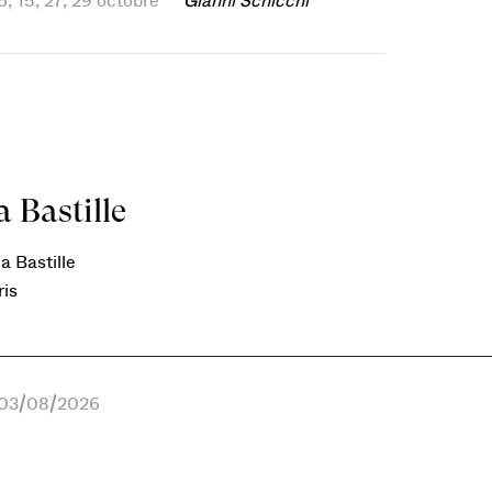
, 15, 27, 29 octobre
Gianni Schicchi
 Bastille
a Bastille
ris
e 03/08/2026