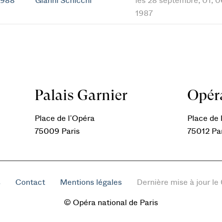
1988
Gianni Schicchi
les 28 septembre, 01, 06
1987
Palais Garnier
Opéra
Place de l’Opéra
Place de l
75009 Paris
75012 Pa
s
Contact
Mentions légales
Dernière mise à jour l
© Opéra national de Paris