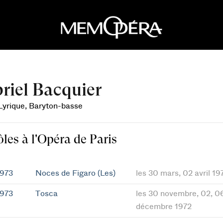
riel Bacquier
 Lyrique, Baryton-basse
ôles à l'Opéra de Paris
1973
Noces de Figaro (Les)
les 30 mars, 02 avril 19
1973
Tosca
les 30 novembre, 02, 06
décembre 1972