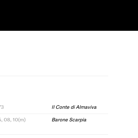
73
Il Conte di Almaviva
, 08, 10(m)
Barone Scarpia