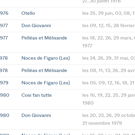
27, 30 juillet 1976
1976
Otello
les 25, 29 juin, 03, 08, 1
1977
Don Giovanni
les 09, 12, 15, 28 févri
1977
Pelléas et Mélisande
les 18, 22, 26, 29 mars, 0
1977
1978
Noces de Figaro (Les)
les 24, 26, 29, 31 mai, 0
1978
Pelléas et Mélisande
les 08, 11, 13, 26, 29 av
1979
Noces de Figaro (Les)
les 05, 09, 12, 16, 18, 21
1980
Cosi fan tutte
les 16, 19, 22, 25, 29 jan
1980
1980
Don Giovanni
les 20, 23, 26, 29 octobr
21 novembre 1979