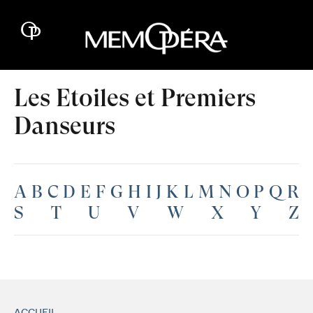
Les Etoiles et Premiers
Danseurs
A
B
C
D
E
F
G
H
I
J
K
L
M
N
O
P
Q
R
S
T
U
V
W
X
Y
Z