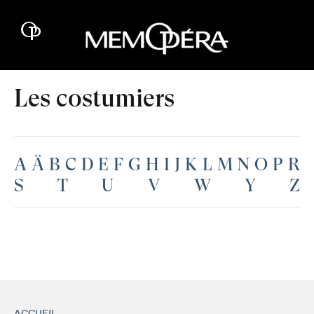
Les costumiers
A
Ä
B
C
D
E
F
G
H
I
J
K
L
M
N
O
P
R
S
T
U
V
W
Y
Z