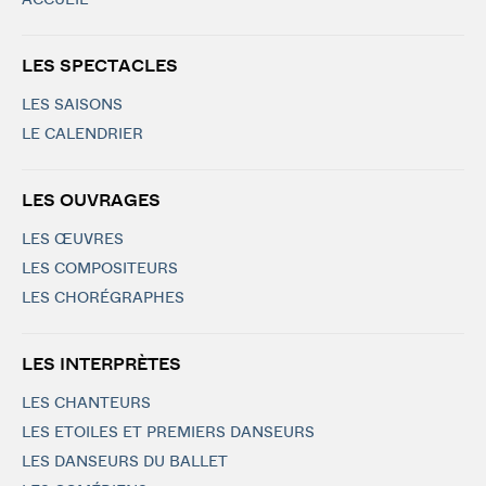
ACCUEIL
LES SPECTACLES
LES SAISONS
LE CALENDRIER
LES OUVRAGES
LES ŒUVRES
LES COMPOSITEURS
LES CHORÉGRAPHES
LES INTERPRÈTES
LES CHANTEURS
LES ETOILES ET PREMIERS DANSEURS
LES DANSEURS DU BALLET