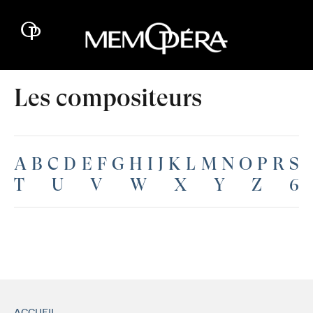
Les compositeurs
A
B
C
D
E
F
G
H
I
J
K
L
M
N
O
P
R
S
T
U
V
W
X
Y
Z
6