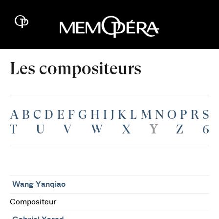
Les compositeurs
A
B
C
D
E
F
G
H
I
J
K
L
M
N
O
P
R
S
T
U
V
W
X
Y
Z
6
Wang Yanqiao
Compositeur