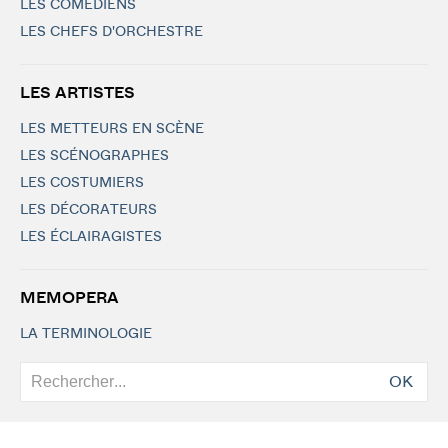
LES COMÉDIENS
LES CHEFS D'ORCHESTRE
LES ARTISTES
LES METTEURS EN SCÈNE
LES SCÉNOGRAPHES
LES COSTUMIERS
LES DÉCORATEURS
LES ÉCLAIRAGISTES
MEMOPERA
LA TERMINOLOGIE
OK