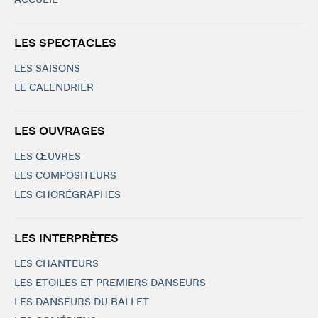
ACCUEIL
LES SPECTACLES
LES SAISONS
LE CALENDRIER
LES OUVRAGES
LES ŒUVRES
LES COMPOSITEURS
LES CHORÉGRAPHES
LES INTERPRÈTES
LES CHANTEURS
LES ETOILES ET PREMIERS DANSEURS
LES DANSEURS DU BALLET