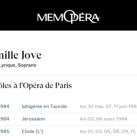
ille Jove
 Lyrique, Soprano
ôles à l'Opéra de Paris
1984
Iphigénie en Tauride
les 30 mai, 07, 11 juin 19
1984
Jérusalem
les 03, 06 mars 1984
1985
Etoile (L')
les 01, 03, 06, 08, 09, 11