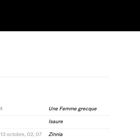
84
Une Femme grecque
Isaure
, 13 octobre, 02, 07
Zinnia