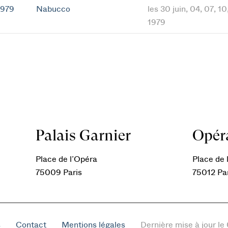
1979
Nabucco
les 30 juin, 04, 07, 10,
1979
Palais Garnier
Opéra
Place de l’Opéra
Place de l
75009 Paris
75012 Pa
s
Contact
Mentions légales
Dernière mise à jour l