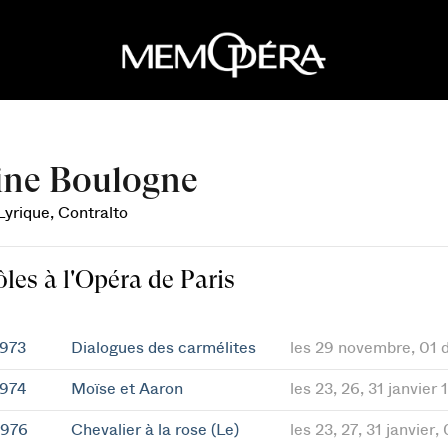
ine Boulogne
Lyrique, Contralto
ôles à l'Opéra de Paris
1973
Dialogues des carmélites
les 29 novembre, 01
1974
Moïse et Aaron
les 23, 26, 31 janvier 
1976
Chevalier à la rose (Le)
les 23, 27, 31 janvier, 