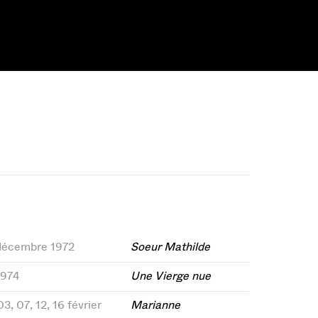
 décembre 1972
Soeur Mathilde
1974
Une Vierge nue
03, 07, 12, 16 février
Marianne