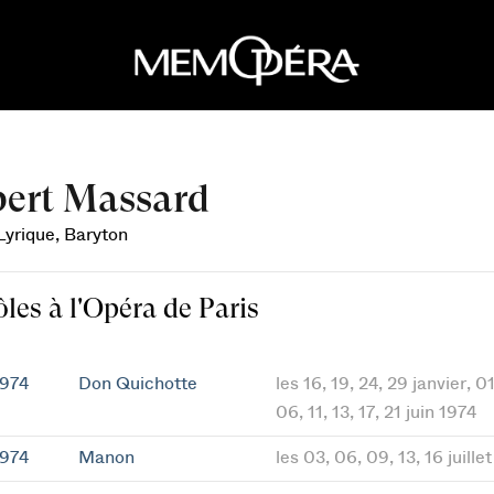
ert Massard
Lyrique, Baryton
ôles à l'Opéra de Paris
1974
Don Quichotte
les 16, 19, 24, 29 janvier, 0
06, 11, 13, 17, 21 juin 1974
1974
Manon
les 03, 06, 09, 13, 16 juille