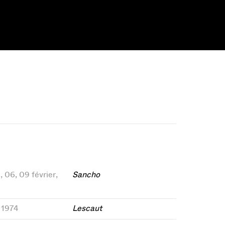
1, 06, 09 février,
Sancho
t 1974
Lescaut