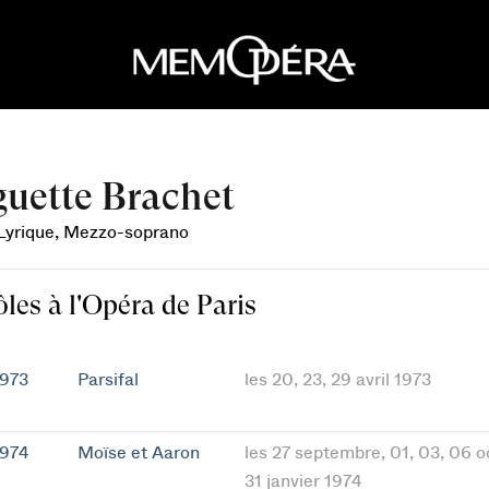
uette Brachet
 Lyrique, Mezzo-soprano
ôles à l'Opéra de Paris
1973
Parsifal
les 20, 23, 29 avril 1973
1974
Moïse et Aaron
les 27 septembre, 01, 03, 06 o
31 janvier 1974