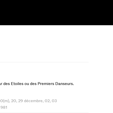
par des Etoiles ou des Premiers Danseurs.
 20(m), 20, 29 décembre, 02, 03
1981