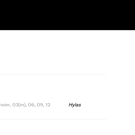
anvier, 03(m), 06, 09, 12
Hylas