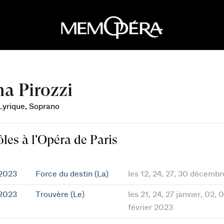
a Pirozzi
 Lyrique, Soprano
ôles à l'Opéra de Paris
 2023
Force du destin (La)
les 12, 24, 27, 30 décemb
 2023
Trouvère (Le)
les 21, 24, 27 janvier, 02, 0
février 2023