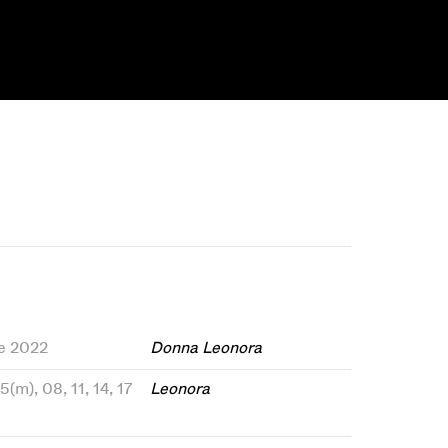
re 2022
Donna Leonora
5(m), 08, 11, 14, 17
Leonora