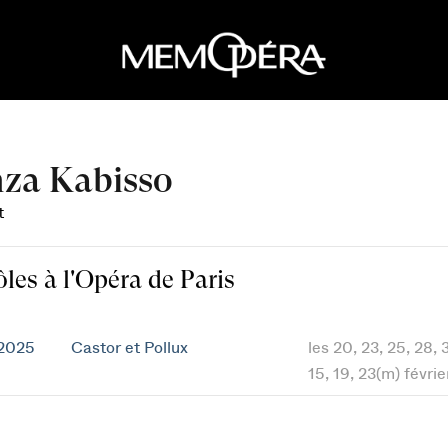
za Kabisso
t
ôles à l'Opéra de Paris
 2025
Castor et Pollux
les 20, 23, 25, 28, 3
15, 19, 23(m) févri