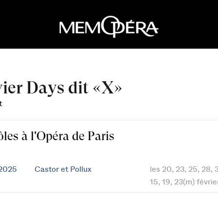
ier Days dit «X»
t
ôles à l'Opéra de Paris
 2025
Castor et Pollux
les 20, 23, 25, 28, 3
15, 19, 23(m) févri