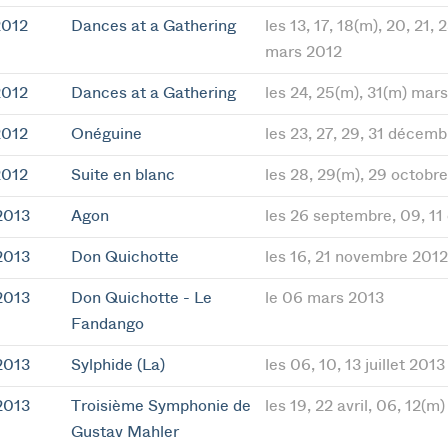
2012
Dances at a Gathering
les 13, 17, 18(m), 20, 21, 
mars 2012
2012
Dances at a Gathering
les 24, 25(m), 31(m) mar
2012
Onéguine
les 23, 27, 29, 31 décem
2012
Suite en blanc
les 28, 29(m), 29 octobr
2013
Agon
les 26 septembre, 09, 11
2013
Don Quichotte
les 16, 21 novembre 2012
2013
Don Quichotte - Le
le 06 mars 2013
Fandango
2013
Sylphide (La)
les 06, 10, 13 juillet 2013
2013
Troisième Symphonie de
les 19, 22 avril, 06, 12(m
Gustav Mahler