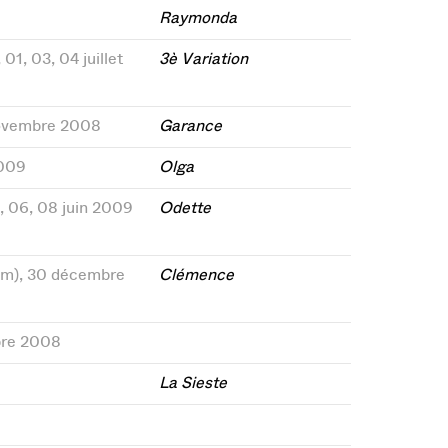
Raymonda
 01, 03, 04 juillet
3è Variation
novembre 2008
Garance
2009
Olga
5, 06, 08 juin 2009
Odette
8(m), 30 décembre
Clémence
bre 2008
La Sieste