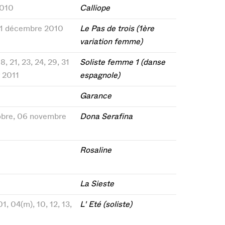
2010
Calliope
, 31 décembre 2010
Le Pas de trois (1ère
variation femme)
, 21, 23, 24, 29, 31
Soliste femme 1 (danse
 2011
espagnole)
Garance
tobre, 06 novembre
Dona Serafina
Rosaline
La Sieste
1, 04(m), 10, 12, 13,
L' Eté (soliste)