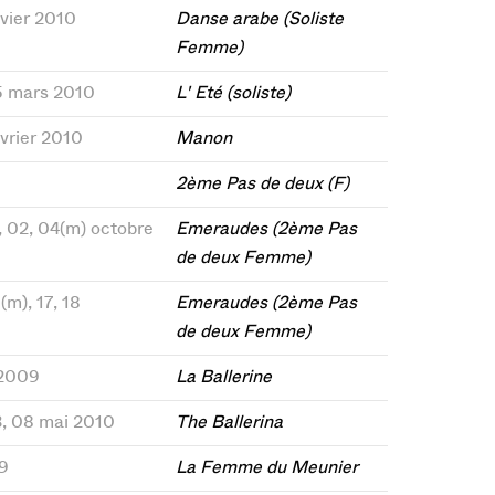
nvier 2010
Danse arabe (Soliste
Femme)
 15 mars 2010
L' Eté (soliste)
évrier 2010
Manon
2ème Pas de deux (F)
, 02, 04(m) octobre
Emeraudes (2ème Pas
de deux Femme)
(m), 17, 18
Emeraudes (2ème Pas
de deux Femme)
 2009
La Ballerine
03, 08 mai 2010
The Ballerina
9
La Femme du Meunier