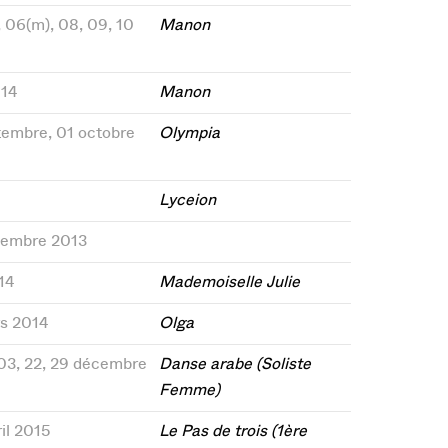
, 06(m), 08, 09, 10
Manon
014
Manon
ptembre, 01 octobre
Olympia
Lyceion
ovembre 2013
14
Mademoiselle Julie
rs 2014
Olga
 03, 22, 29 décembre
Danse arabe (Soliste
Femme)
ril 2015
Le Pas de trois (1ère