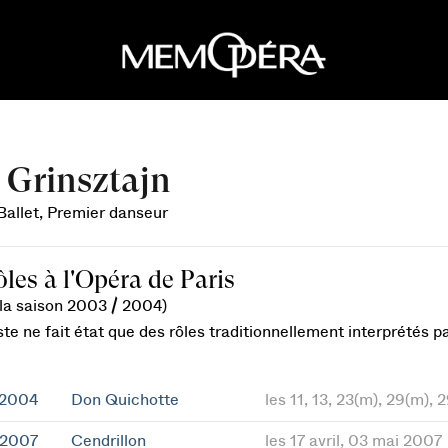
 Grinsztajn
Ballet, Premier danseur
ôles à l'Opéra de Paris
 la saison 2003 / 2004)
ste ne fait état que des rôles traditionnellement interprétés 
 2004
Don Quichotte
les 11, 13, 23(m), 29(m),
 2007
Cendrillon
les 17 avril, 03 mai 2007