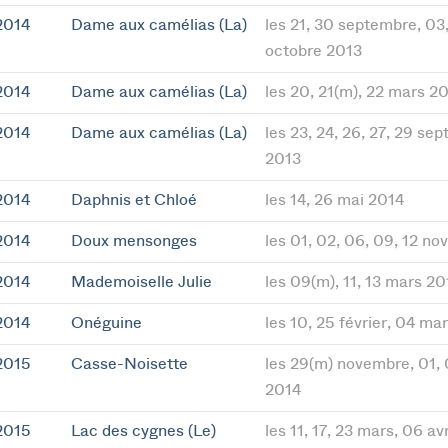
2014
Dame aux camélias (La)
les 21, 30 septembre, 03
octobre 2013
2014
Dame aux camélias (La)
les 20, 21(m), 22 mars 2
2014
Dame aux camélias (La)
les 23, 24, 26, 27, 29 se
2013
2014
Daphnis et Chloé
les 14, 26 mai 2014
2014
Doux mensonges
les 01, 02, 06, 09, 12 n
2014
Mademoiselle Julie
les 09(m), 11, 13 mars 20
2014
Onéguine
les 10, 25 février, 04 ma
2015
Casse-Noisette
les 29(m) novembre, 01,
2014
2015
Lac des cygnes (Le)
les 11, 17, 23 mars, 06 av