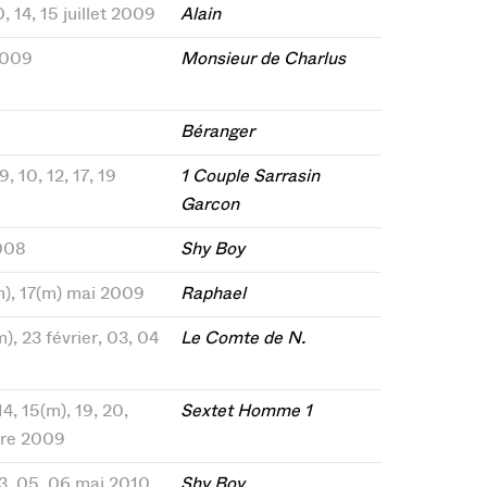
0, 14, 15 juillet 2009
Alain
 2009
Monsieur de Charlus
Béranger
, 10, 12, 17, 19
1 Couple Sarrasin
Garcon
008
Shy Boy
(m), 17(m) mai 2009
Raphael
(m), 23 février, 03, 04
Le Comte de N.
14, 15(m), 19, 20,
Sextet Homme 1
bre 2009
 03, 05, 06 mai 2010
Shy Boy