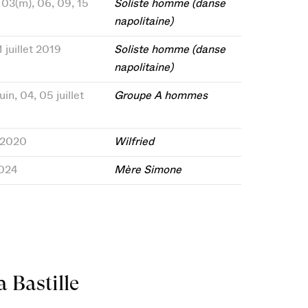
, 03(m), 06, 09, 15
Soliste homme (danse
napolitaine)
1 juillet 2019
Soliste homme (danse
napolitaine)
uin, 04, 05 juillet
Groupe A hommes
r 2020
Wilfried
2024
Mère Simone
 Bastille