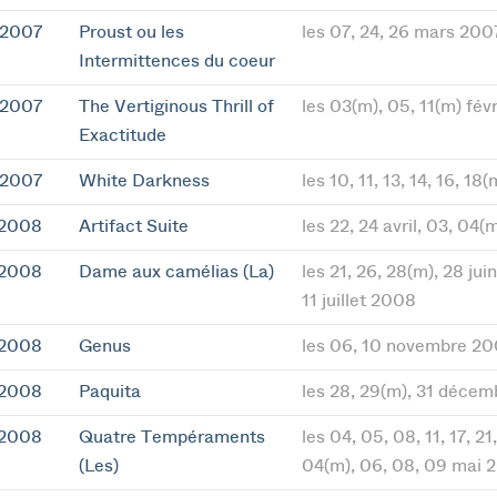
 2007
Proust ou les
les 07, 24, 26 mars 200
Intermittences du coeur
 2007
The Vertiginous Thrill of
les 03(m), 05, 11(m) fév
Exactitude
 2007
White Darkness
les 10, 11, 13, 14, 16, 
 2008
Artifact Suite
les 22, 24 avril, 03, 04
 2008
Dame aux camélias (La)
les 21, 26, 28(m), 28 jui
11 juillet 2008
 2008
Genus
les 06, 10 novembre 20
 2008
Paquita
les 28, 29(m), 31 déce
 2008
Quatre Tempéraments
les 04, 05, 08, 11, 17, 21,
(Les)
04(m), 06, 08, 09 mai 