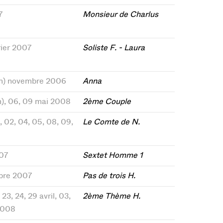
7
Monsieur de Charlus
rier 2007
Soliste F. - Laura
18(m) novembre 2006
Anna
(m), 06, 09 mai 2008
2ème Couple
n, 02, 04, 05, 08, 09,
Le Comte de N.
07
Sextet Homme 1
mbre 2007
Pas de trois H.
 23, 24, 29 avril, 03,
2ème Thème H.
2008