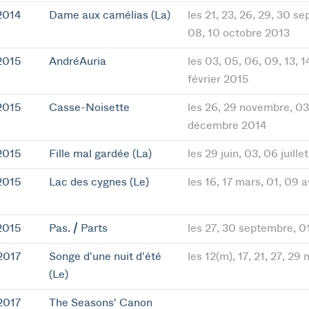
2014
Dame aux camélias (La)
les 21, 23, 26, 29, 30 s
08, 10 octobre 2013
2015
AndréAuria
les 03, 05, 06, 09, 13, 1
février 2015
2015
Casse-Noisette
les 26, 29 novembre, 03,
décembre 2014
2015
Fille mal gardée (La)
les 29 juin, 03, 06 juille
2015
Lac des cygnes (Le)
les 16, 17 mars, 01, 09 a
2015
Pas. / Parts
les 27, 30 septembre, 0
2017
Songe d'une nuit d'été
les 12(m), 17, 21, 27, 29
(Le)
2017
The Seasons' Canon