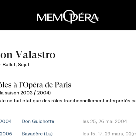
on Valastro
 Ballet, Sujet
ôles à l'Opéra de Paris
 la saison 2003 / 2004)
ste ne fait état que des rôles traditionnellement interprétés 
 2004
Don Quichotte
les 25, 26 mai 2004
 2006
Bayadère (La)
les 15, 17, 29 mars, 02(