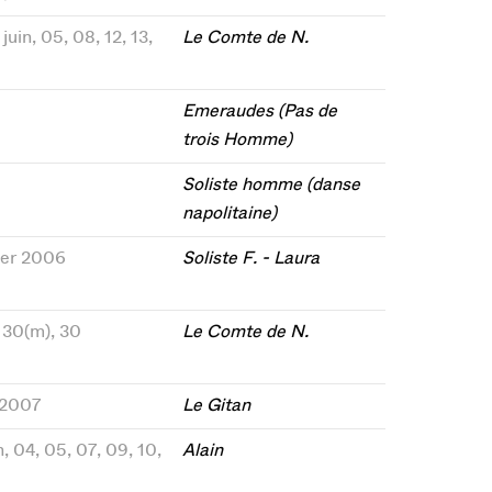
juin, 05, 08, 12, 13,
Le Comte de N.
Emeraudes (Pas de
trois Homme)
Soliste homme (danse
napolitaine)
rier 2006
Soliste F. - Laura
, 30(m), 30
Le Comte de N.
 2007
Le Gitan
n, 04, 05, 07, 09, 10,
Alain