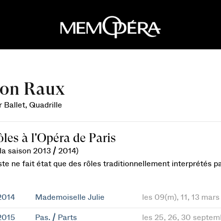
on Raux
 Ballet, Quadrille
ôles à l'Opéra de Paris
la saison 2013 / 2014)
ste ne fait état que des rôles traditionnellement interprétés 
2014
Mademoiselle Julie
les 09(m), 11, 13 mar
2015
Pas. / Parts
les 25, 26, 30 septem