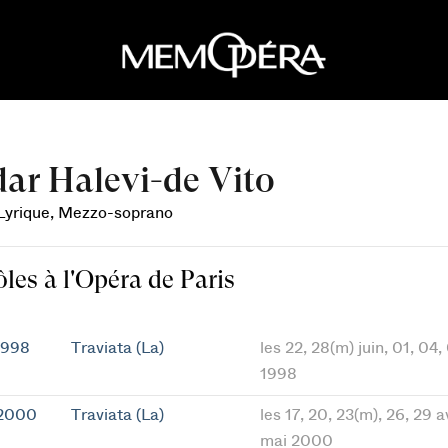
ar Halevi-de Vito
 Lyrique, Mezzo-soprano
ôles à l'Opéra de Paris
1998
Traviata (La)
les 22, 28(m) juin, 01, 04, 0
1998
 2000
Traviata (La)
les 17, 20, 23(m), 26, 29 a
mai 2000