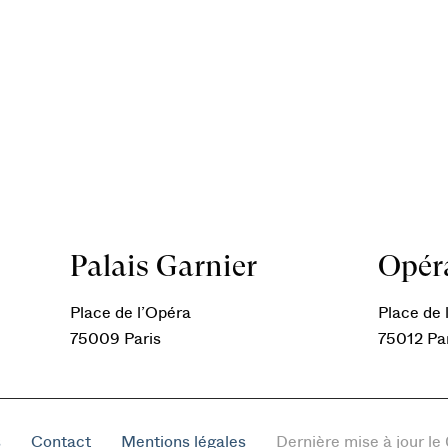
Palais Garnier
Opéra
Place de l’Opéra
Place de l
75009 Paris
75012 Pa
s
Contact
Mentions légales
Dernière mise à jour l