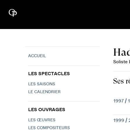
Had
ACCUEIL
Soliste
LES SPECTACLES
Ses r
LES SAISONS
LE CALENDRIER
1997 / 
LES OUVRAGES
LES ŒUVRES
1999 /
LES COMPOSITEURS