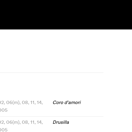
02, 06(m), 08, 11, 14,
Coro d'amori
2005
02, 06(m), 08, 11, 14,
Drusilla
2005