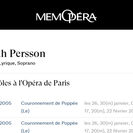
h Persson
 Lyrique, Soprano
ôles à l'Opéra de Paris
 2005
Couronnement de Poppée
les 26, 30(m) janvier, 
(Le)
17, 20(m), 22 février 
 2005
Couronnement de Poppée
les 26, 30(m) janvier, 
(Le)
17, 20(m), 22 février 