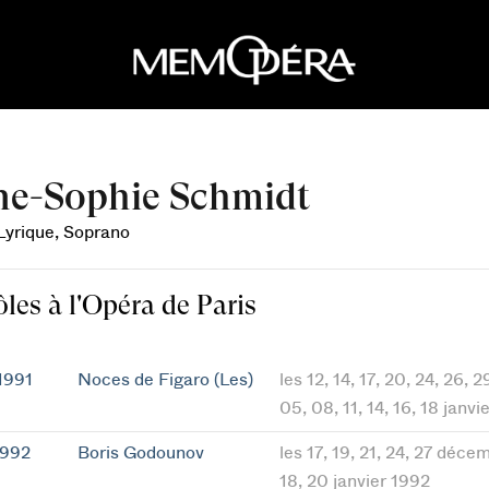
e-Sophie Schmidt
 Lyrique, Soprano
ôles à l'Opéra de Paris
1991
Noces de Figaro (Les)
les 12, 14, 17, 20, 24, 26, 
05, 08, 11, 14, 16, 18 janvi
1992
Boris Godounov
les 17, 19, 21, 24, 27 décem
18, 20 janvier 1992