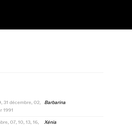
29, 31 décembre, 02,
Barbarina
er 1991
bre, 07, 10, 13, 16,
Xénia