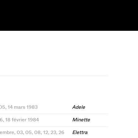
 05, 14 mars 1983
Adele
16, 18 février 1984
Minette
embre, 03, 05, 08, 12, 23, 26
Elettra