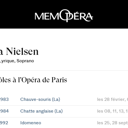
a Nielsen
 Lyrique, Soprano
ôles à l'Opéra de Paris
1983
Chauve-souris (La)
les 28 février,
1984
Chatte anglaise (La)
les 08, 11, 13, 
1992
Idomeneo
les 25, 28 sept