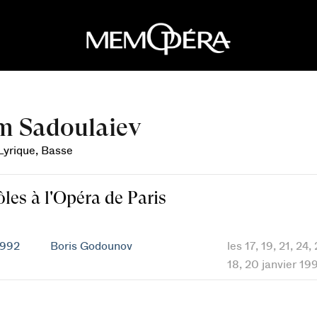
m Sadoulaiev
 Lyrique, Basse
ôles à l'Opéra de Paris
1992
Boris Godounov
les 17, 19, 21, 24
18, 20 janvier 19