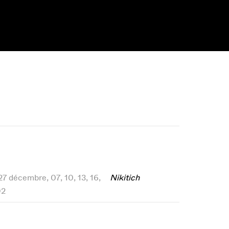
, 27 décembre, 07, 10, 13, 16,
Nikitich
92