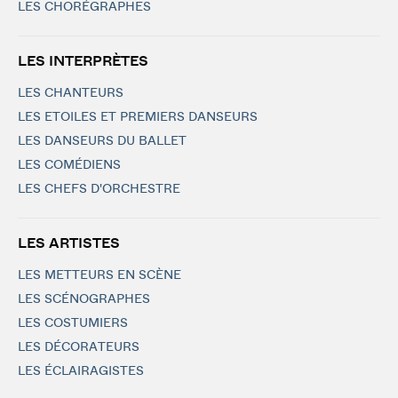
LES CHORÉGRAPHES
LES INTERPRÈTES
LES CHANTEURS
LES ETOILES ET PREMIERS DANSEURS
LES DANSEURS DU BALLET
LES COMÉDIENS
LES CHEFS D'ORCHESTRE
LES ARTISTES
LES METTEURS EN SCÈNE
LES SCÉNOGRAPHES
LES COSTUMIERS
LES DÉCORATEURS
LES ÉCLAIRAGISTES