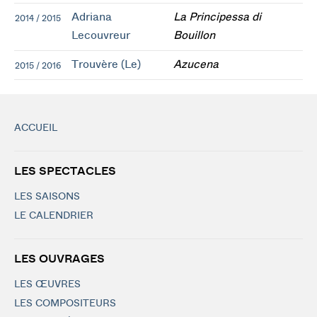
Adriana
La Principessa di
2014 / 2015
Lecouvreur
Bouillon
Trouvère (Le)
Azucena
2015 / 2016
ACCUEIL
LES SPECTACLES
LES SAISONS
LE CALENDRIER
LES OUVRAGES
LES ŒUVRES
LES COMPOSITEURS