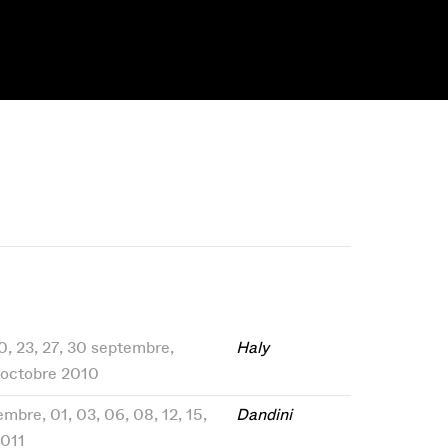
 20, 23, 27, 30 septembre,
Haly
 octobre 2010
embre, 01, 03, 06, 08, 12, 15,
Dandini
011