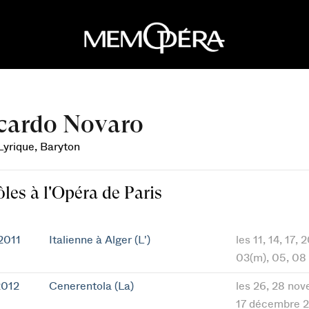
cardo Novaro
Lyrique, Baryton
ôles à l'Opéra de Paris
2011
Italienne à Alger (L')
les 11, 14, 17,
03(m), 05, 08
2012
Cenerentola (La)
les 26, 28 nov
17 décembre 2