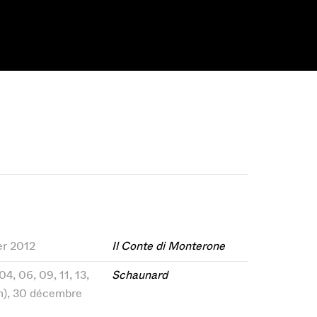
ier 2012
Il Conte di Monterone
4, 06, 09, 11, 13,
Schaunard
(m), 30 décembre