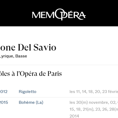
one Del Savio
 Lyrique, Basse
ôles à l'Opéra de Paris
2012
Rigoletto
les 11, 14, 18, 20, 23 févr
2015
Bohème (La)
les 30(m) novembre, 02, 0
15, 18, 21(m), 23, 26, 28
2014