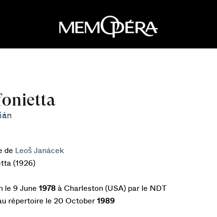
fonietta
lián
e de
Leoš Janácek
tta (1926)
n le 9 June
1978
à Charleston (USA) par le NDT
au répertoire le 20 October
1989