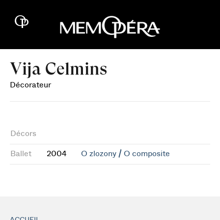
Vija Celmins
Décorateur
Décors
Ballet
2004
O zlozony / O composite