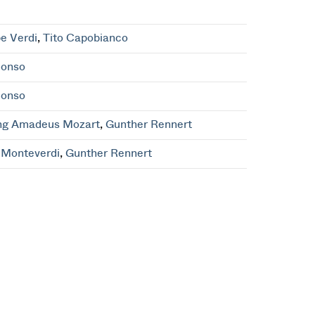
e Verdi
,
Tito Capobianco
lonso
lonso
ng Amadeus Mozart
,
Gunther Rennert
 Monteverdi
,
Gunther Rennert