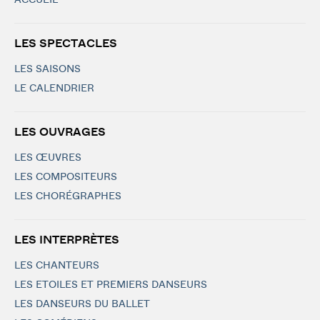
ACCUEIL
LES SPECTACLES
LES SAISONS
LE CALENDRIER
LES OUVRAGES
LES ŒUVRES
LES COMPOSITEURS
LES CHORÉGRAPHES
LES INTERPRÈTES
LES CHANTEURS
LES ETOILES ET PREMIERS DANSEURS
LES DANSEURS DU BALLET