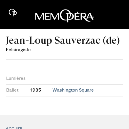
Jean-Loup Sauverzac (de)
Eclairagiste
Lumières
Ballet
1985
Washington Square