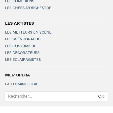
LES COMÉDIENS
LES CHEFS D'ORCHESTRE
LES ARTISTES
LES METTEURS EN SCÈNE
LES SCÉNOGRAPHES
LES COSTUMIERS
LES DÉCORATEURS
LES ÉCLAIRAGISTES
MEMOPERA
LA TERMINOLOGIE
OK