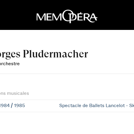
rges Pludermacher
orchestre
ons musicales
1984 / 1985
Spectacle de Ballets Lancelot - S