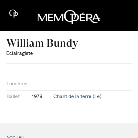
William Bundy
Eclairagiste
Lumières
Ballet
1978
Chant de la terre (Le)