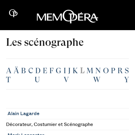
Les scénographe
A
Ä
B
C
D
E
F
G
I
J
K
L
M
N
O
P
R
S
T
U
V
W
Y
Alain Lagarde
Décorateur, Costumier et Scénographe