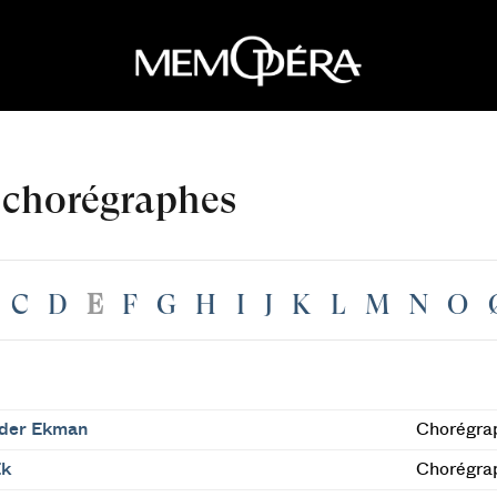
 chorégraphes
C
D
E
F
G
H
I
J
K
L
M
N
O
der Ekman
Chorégrap
Ek
Chorégrap