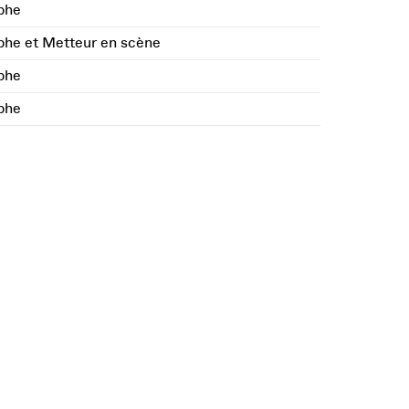
phe
he et Metteur en scène
phe
phe