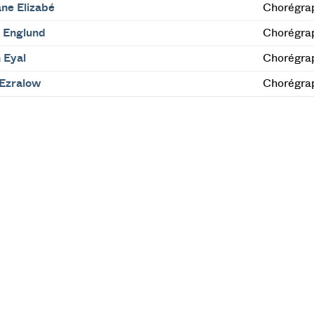
ne Elizabé
Chorégra
a Englund
Chorégrap
 Eyal
Chorégra
 Ezralow
Chorégra