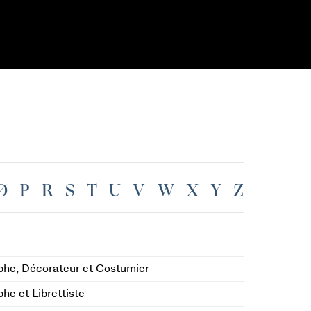
Ø
P
R
S
T
U
V
W
X
Y
Z
he, Décorateur et Costumier
he et Librettiste