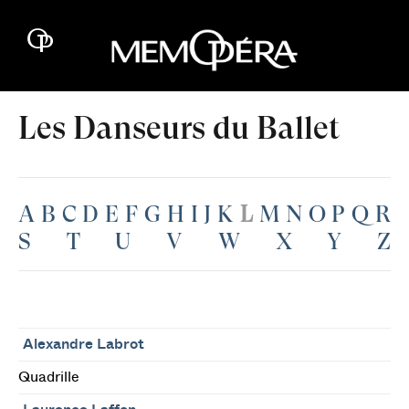
Les Danseurs du Ballet
A
B
C
D
E
F
G
H
I
J
K
L
M
N
O
P
Q
R
S
T
U
V
W
X
Y
Z
Alexandre Labrot
Quadrille