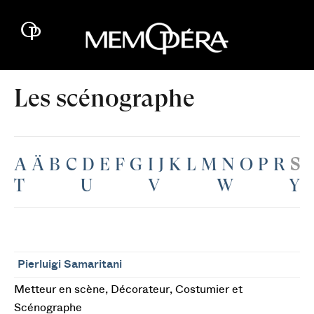
Les scénographe
A
Ä
B
C
D
E
F
G
I
J
K
L
M
N
O
P
R
S
T
U
V
W
Y
Pierluigi Samaritani
Metteur en scène, Décorateur, Costumier et
Scénographe