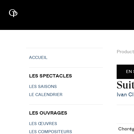
Product
ACCUEIL
EN 
LES SPECTACLES
Sui
LES SAISONS
Ivan Cl
LE CALENDRIER
LES OUVRAGES
LES ŒUVRES
Chorég
LES COMPOSITEURS