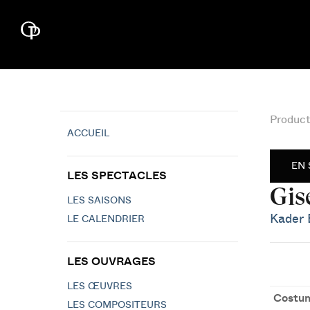
Product
ACCUEIL
EN 
LES SPECTACLES
Gise
LES SAISONS
Kader 
LE CALENDRIER
LES OUVRAGES
LES ŒUVRES
Costu
LES COMPOSITEURS