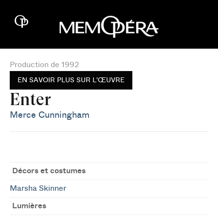
Production de 1992
EN SAVOIR PLUS SUR L'ŒUVRE
Enter
Merce Cunningham
Décors et costumes
Marsha Skinner
Lumières