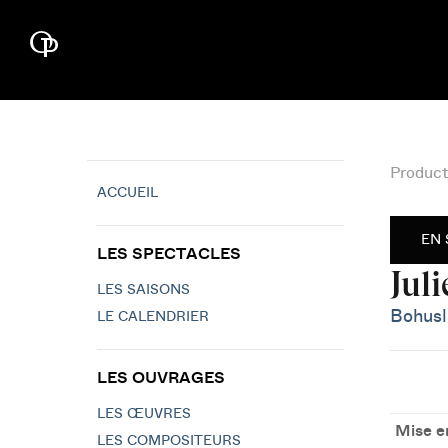
Product
ACCUEIL
EN 
LES SPECTACLES
Juli
LES SAISONS
Bohusl
LE CALENDRIER
LES OUVRAGES
LES ŒUVRES
Mise e
LES COMPOSITEURS