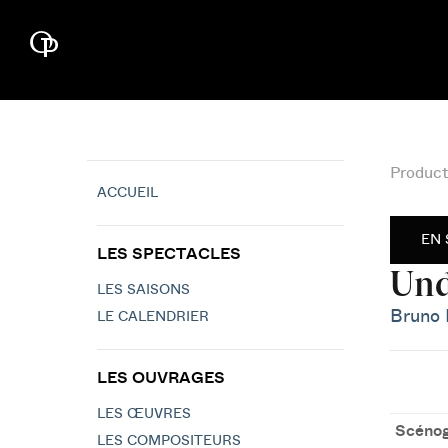
Product
ACCUEIL
EN 
LES SPECTACLES
Und
LES SAISONS
Bruno
LE CALENDRIER
LES OUVRAGES
LES ŒUVRES
Scénog
LES COMPOSITEURS