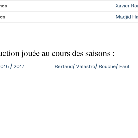
mes
Xavier Ro
es
Madjid H
ction jouée au cours des saisons :
016 / 2017
Bertaud/ Valastro/ Bouché/ Paul