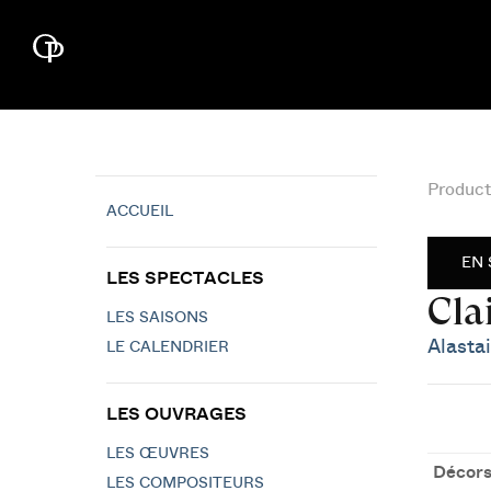
Product
ACCUEIL
EN 
LES SPECTACLES
Cla
LES SAISONS
Alastai
LE CALENDRIER
LES OUVRAGES
LES ŒUVRES
Décors
LES COMPOSITEURS