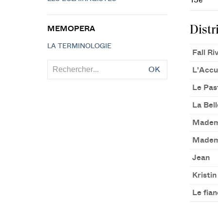
15e
Distr
MEMOPERA
LA TERMINOLOGIE
Fall R
OK
L'Accu
Le Pas
La Bel
Mademo
Mademo
Jean
Kristin
Le fian