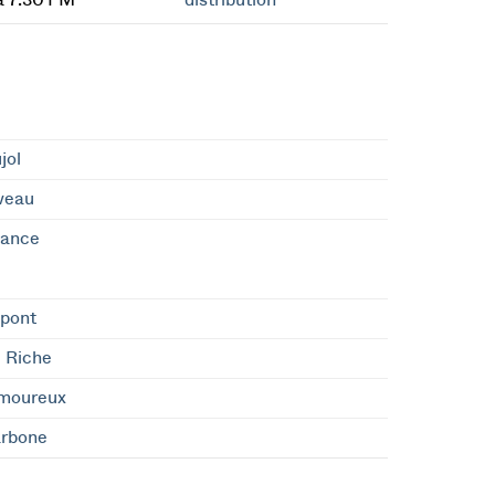
à 7:30 PM
distribution
jol
veau
Bance
upont
 Riche
moureux
arbone