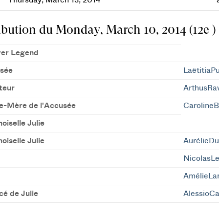
Thursday, March 13, 2014
ibution du Monday, March 10, 2014 (12e )
iver Legend
sée
LaëtitiaPu
teur
ArthusRa
le-Mère de l'Accusée
Caroline
iselle Julie
iselle Julie
AurélieD
NicolasLe
AmélieLa
cé de Julie
AlessioC