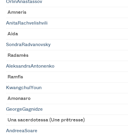
OrlinAnastassov
Amneris
AnitaRachvelishvili
Aida
SondraRadvanovsky
Radamès
AleksandrsAntonenko
Ramfis
KwangchulYoun
Amonasro
GeorgeGagnidze
Una sacerdotessa (Une prêtresse)
AndreeaSoare