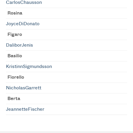
CarlosChausson
Rosina
JoyceDiDonato
Figaro
DaliborJenis
Basilio
KristinnSigmundsson
Fiorello
NicholasGarrett
Berta
JeannetteFischer