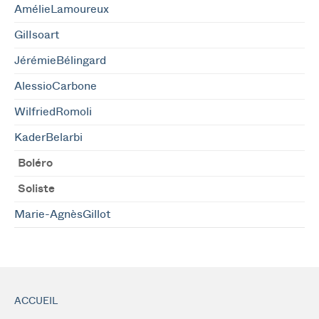
AmélieLamoureux
GilIsoart
JérémieBélingard
AlessioCarbone
WilfriedRomoli
KaderBelarbi
Boléro
Soliste
Marie-AgnèsGillot
ACCUEIL