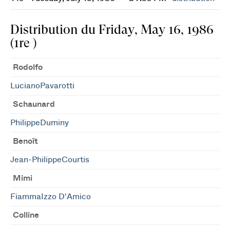
Distribution du Friday, May 16, 1986
(1re )
Rodolfo
LucianoPavarotti
Schaunard
PhilippeDuminy
Benoît
Jean-PhilippeCourtis
Mimi
FiammaIzzo D'Amico
Colline