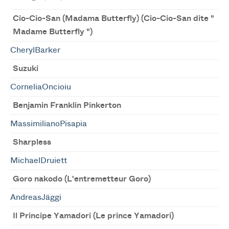
Cio-Cio-San (Madama Butterfly) (Cio-Cio-San dite "
Madame Butterfly ")
CherylBarker
Suzuki
CorneliaOncioiu
Benjamin Franklin Pinkerton
MassimilianoPisapia
Sharpless
MichaelDruiett
Goro nakodo (L'entremetteur Goro)
AndreasJäggi
Il Principe Yamadori (Le prince Yamadori)