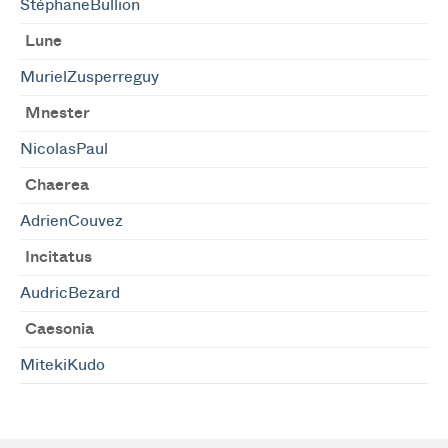
StéphaneBullion
Lune
MurielZusperreguy
Mnester
NicolasPaul
Chaerea
AdrienCouvez
Incitatus
AudricBezard
Caesonia
MitekiKudo